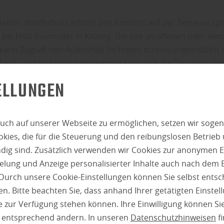
planter Windschutz erhöht den Komfort auf der Terrasse spü
 bei Holz-Baumüller in Kissing. Gerade an offenen oder wind
kann Zugluft den Aufenthalt im Freien schnell ungemütlich
aun- und Sichtschutzelementen lässt sich die Terrasse effek
en, ohne Offenheit oder Licht einzubüßen.
ELLUNGEN
M WINDSCHUTZ MEHR IST
uch auf unserer Webseite zu ermöglichen, setzen wir sogen
EIN SICHTSCHUTZ
ies, die für die Steuerung und den reibungslosen Betrieb
g sind. Zusätzlich verwenden wir Cookies zur anonymen E
pielung und Anzeige personalisierter Inhalte auch nach dem
 bei Holz-Baumüller: Windschutz wird häufig mit klassisch
Durch unsere Cookie-Einstellungen können Sie selbst entsc
gleichgesetzt, erfüllt jedoch eine zusätzliche Funktion. Er len
n. Bitte beachten Sie, dass anhand Ihrer getätigten Einstell
gen gezielt ab und schafft ein angenehmes Mikroklima auf 
 zur Verfügung stehen können. Ihre Einwilligung können Sie
e nach Grundstückslage, Höhenunterschieden oder angrenz
n entsprechend ändern. In unseren
Datenschutzhinweisen
fi
nnen bereits leichte Böen als störend empfunden werden.