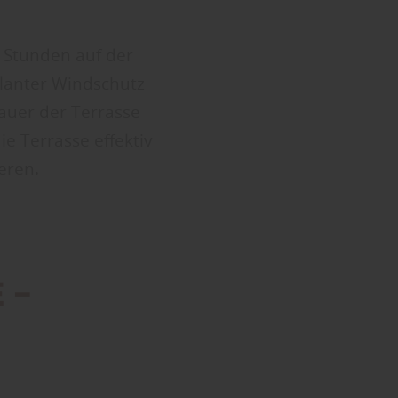
 Stunden auf der
planter Windschutz
auer der Terrasse
e Terrasse effektiv
eren.
E –