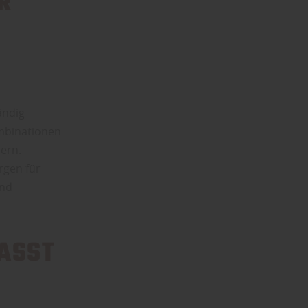
R
ändig
mbinationen
ern.
rgen für
und
PASST
K