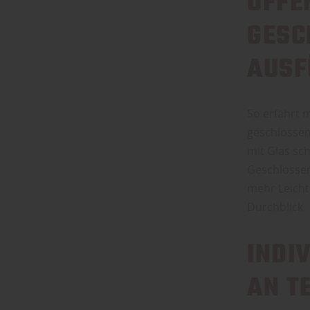
OFFE
GESC
AUSF
So erfährt 
geschlossen
mit Glas sc
Geschlossen
mehr Leichti
Durchblick.
INDI
AN T