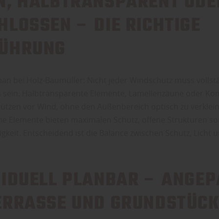
N, HALBTRANSPARENT ODE
HLOSSEN – DIE RICHTIGE
ÜHRUNG
man bei Holz-Baumüller: Nicht jeder Windschutz muss vollst
 sein. Halbtransparente Elemente, Lamellenzäune oder Ko
hützen vor Wind, ohne den Außenbereich optisch zu verklein
e Elemente bieten maximalen Schutz, offene Strukturen so
gkeit. Entscheidend ist die Balance zwischen Schutz, Licht 
VIDUELL PLANBAR – ANGE
ERRASSE UND GRUNDSTÜC