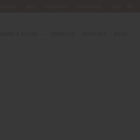
 Kataloge
Blog
Impressum
Datenschutz
AGB
 WAND & DECKE
ZUBEHÖR
KONTAKT
SHOP