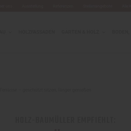
ber uns
Ausstellung
Referenzen
Stellenangebote
Alle
AU
HOLZFASSADEN
GARTEN & HOLZ
BODEN,
Terrasse – geschützt sitzen, länger genießen
HOLZ-BAUMÜLLER EMPFIEHLT: