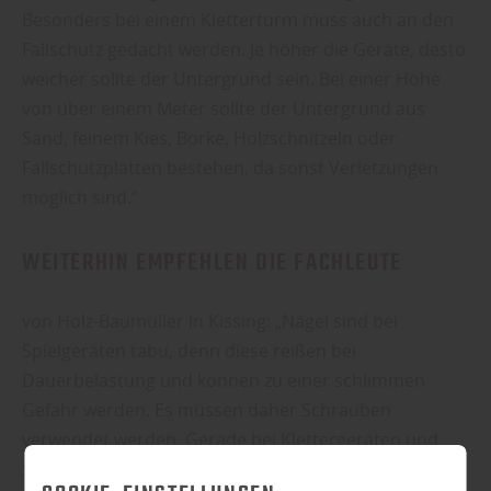
Besonders bei einem Kletterturm muss auch an den
Fallschutz gedacht werden. Je höher die Geräte, desto
weicher sollte der Untergrund sein. Bei einer Höhe
von über einem Meter sollte der Untergrund aus
Sand, feinem Kies, Borke, Holzschnitzeln oder
Fallschutzplatten bestehen, da sonst Verletzungen
möglich sind.“
WEITERHIN EMPFEHLEN DIE FACHLEUTE
von Holz-Baumüller in Kissing: „Nägel sind bei
Spielgeräten tabu, denn diese reißen bei
Dauerbelastung und können zu einer schlimmen
Gefahr werden. Es müssen daher Schrauben
verwendet werden. Gerade bei Klettergeräten und
Sandkästen ist wichtig, dass die Schraubenköpfe im